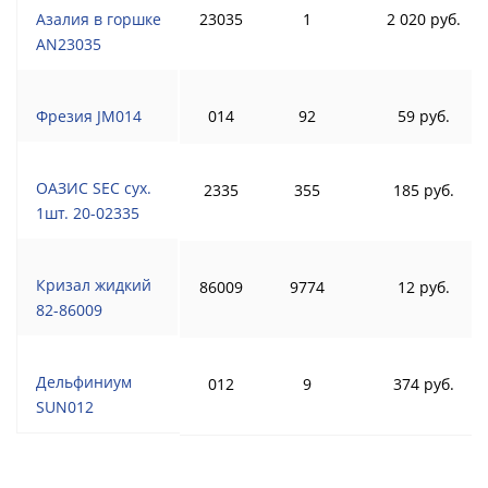
Азалия в горшке
23035
1
2 020 руб.
AN23035
Фрезия JM014
014
92
59 руб.
ОАЗИС SEC сух.
2335
355
185 руб.
1шт. 20-02335
Кризал жидкий
86009
9774
12 руб.
82-86009
Дельфиниум
012
9
374 руб.
SUN012