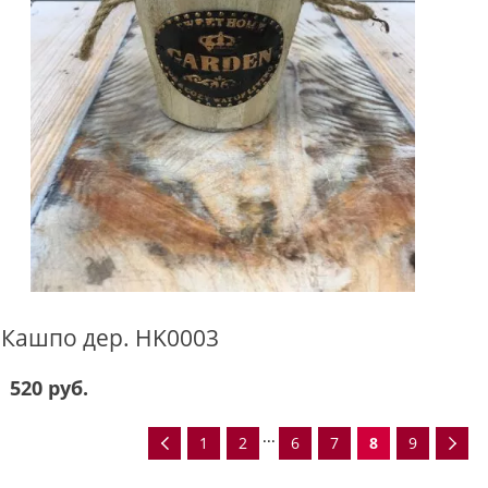
Кашпо дер. HK0003
520 руб.
...
1
2
6
7
8
9