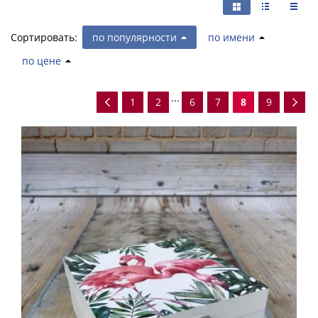
Сортировать:
по популярности
по имени
по цене
...
1
2
6
7
8
9